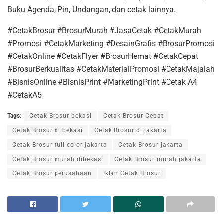
Buku Agenda, Pin, Undangan, dan cetak lainnya.
#CetakBrosur #BrosurMurah #JasaCetak #CetakMurah
#Promosi #CetakMarketing #DesainGrafis #BrosurPromosi
#CetakOnline #CetakFlyer #BrosurHemat #CetakCepat
#BrosurBerkualitas #CetakMaterialPromosi #CetakMajalah
#BisnisOnline #BisnisPrint #MarketingPrint #Cetak A4
#CetakA5
Tags:
Cetak Brosur bekasi
Cetak Brosur Cepat
Cetak Brosur di bekasi
Cetak Brosur di jakarta
Cetak Brosur full color jakarta
Cetak Brosur jakarta
Cetak Brosur murah dibekasi
Cetak Brosur murah jakarta
Cetak Brosur perusahaan
Iklan Cetak Brosur