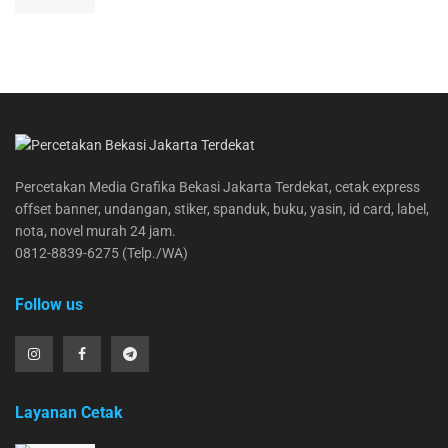
Percetakan Media Grafika Bekasi Jakarta Terdekat, cetak express
offset banner, undangan, stiker, spanduk, buku, yasin, id card, label,
nota, novel murah 24 jam.
0812-8839-6275 (Telp./WA)
Follow us
Layanan Cetak