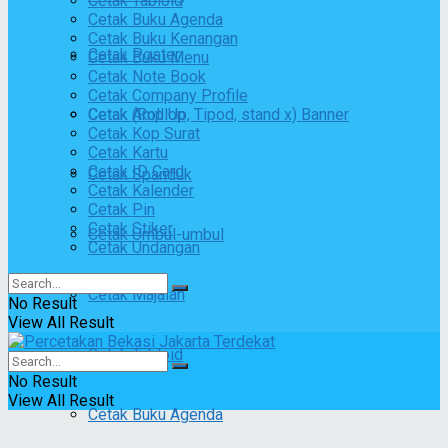
Cetak Tabloid
Cetak Buku Agenda
Cetak Buku Kenangan
Cetak Poster
Cetak Buku Menu
Cetak Note Book
Cetak Company Profile
Cetak (Roll Up, Tipod, stand x) Banner
Cetak Amplop
Cetak Kop Surat
Cetak Kartu
Cetak ID Card
Cetak Spanduk
Cetak Kalender
Cetak Pin
Cetak Stiker
Cetak Umbul-umbul
Cetak Undangan
Cetak Majalah
No Result
View All Result
Cetak Tabloid
No Result
View All Result
Cetak Buku Agenda