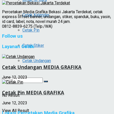
Percetakan Media Grafika Bekasi Jakarta Terdekat, cetak
Cetak Kalender
express offset banner, undangan, stiker, spanduk, buku, yasin,
id card, label, nota, novel murah 24 jam.
0812-8839-6275 (Telp./WA)
Cetak Pin
Follow us
Cetak Stiker
Layanan Cetak
Cetak Undangan
Cetak Undangan MEDIA GRAFIKA
June 12, 2023
Cetak Pin MEDIA GRAFIKA
No Result
June 12, 2023
View All Result
Lokasi Percetakan Media Grafika