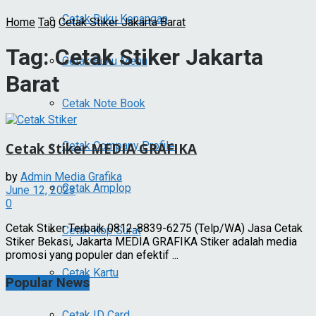
Cetak Buku Kenangan
Home
Tag
Cetak Stiker Jakarta Barat
Tag:
Cetak Stiker Jakarta
Cetak Buku Menu
Barat
Cetak Note Book
Cetak Company Profile
Cetak Stiker MEDIA GRAFIKA
by
Admin Media Grafika
Cetak Amplop
June 12, 2023
0
Cetak Stiker Terbaik 0812-8839-6275 (Telp/WA) Jasa Cetak
Cetak Kop Surat
Stiker Bekasi, Jakarta MEDIA GRAFIKA Stiker adalah media
promosi yang populer dan efektif ...
Cetak Kartu
Popular News
Cetak ID Card