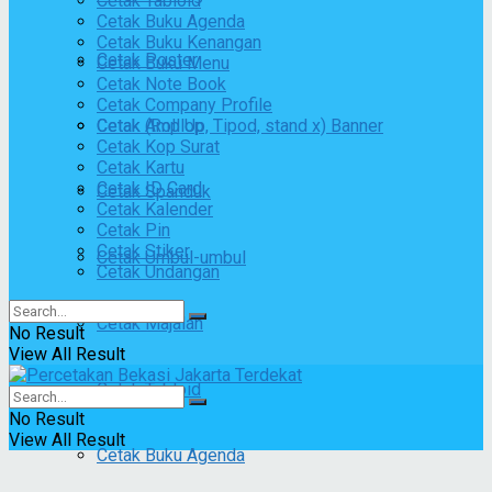
Cetak Tabloid
Cetak Buku Agenda
Cetak Buku Kenangan
Cetak Poster
Cetak Buku Menu
Cetak Note Book
Cetak Company Profile
Cetak (Roll Up, Tipod, stand x) Banner
Cetak Amplop
Cetak Kop Surat
Cetak Kartu
Cetak ID Card
Cetak Spanduk
Cetak Kalender
Cetak Pin
Cetak Stiker
Cetak Umbul-umbul
Cetak Undangan
Cetak Majalah
No Result
View All Result
Cetak Tabloid
No Result
View All Result
Cetak Buku Agenda