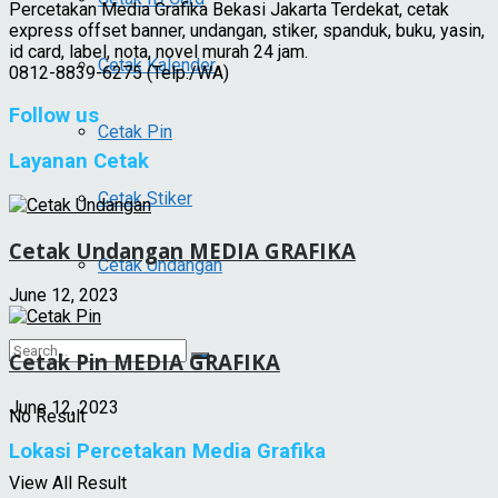
Percetakan Media Grafika Bekasi Jakarta Terdekat, cetak
express offset banner, undangan, stiker, spanduk, buku, yasin,
id card, label, nota, novel murah 24 jam.
Cetak Kalender
0812-8839-6275 (Telp./WA)
Follow us
Cetak Pin
Layanan Cetak
Cetak Stiker
Cetak Undangan MEDIA GRAFIKA
Cetak Undangan
June 12, 2023
Cetak Pin MEDIA GRAFIKA
June 12, 2023
No Result
Lokasi Percetakan Media Grafika
View All Result