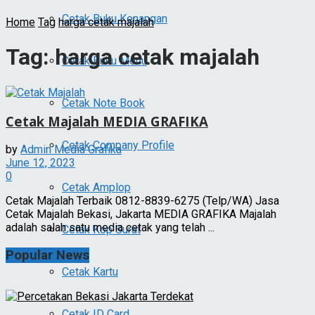
Cetak Buku Kenangan
Home
Tag
harga cetak majalah
Tag:
harga cetak majalah
Cetak Buku Menu
Cetak Note Book
Cetak Majalah MEDIA GRAFIKA
Cetak Company Profile
by
Admin Media Grafika
June 12, 2023
0
Cetak Amplop
Cetak Majalah Terbaik 0812-8839-6275 (Telp/WA) Jasa
Cetak Majalah Bekasi, Jakarta MEDIA GRAFIKA Majalah
adalah salah satu media cetak yang telah ...
Cetak Kop Surat
Popular News
Cetak Kartu
Cetak ID Card